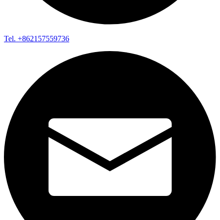
Tel. +862157559736