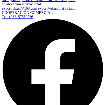
colaboración internacional
export-shfuji@163.com
export@shanghai-fuji.com
COOPERACIÓN COMERCIAL
Tel. +862157559736