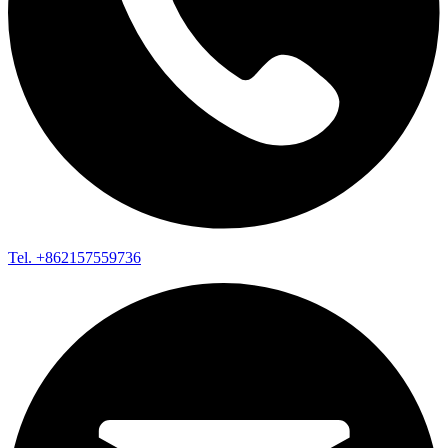
Tel. +862157559736